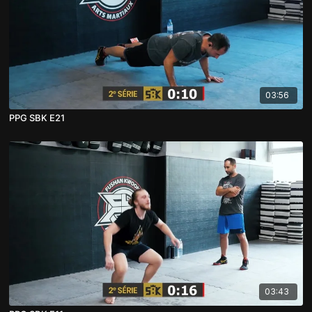
03:56
PPG SBK E21
03:43