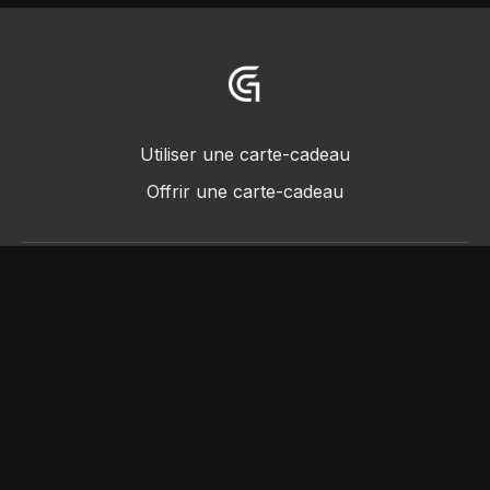
Utiliser une carte-cadeau
Offrir une carte-cadeau
© 2018 -2022 • Greggot, tous droits réservés
Powered by Uscreen