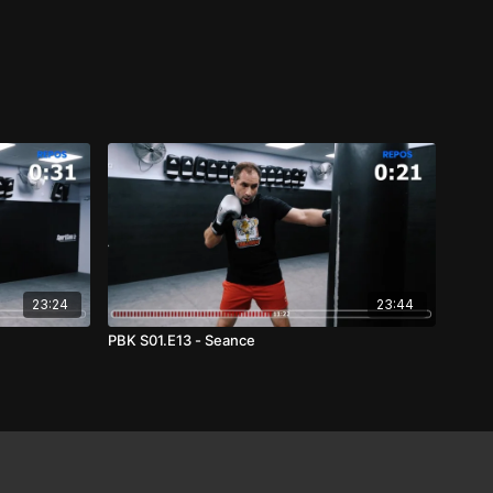
23:24
23:44
PBK S01.E13 - Seance