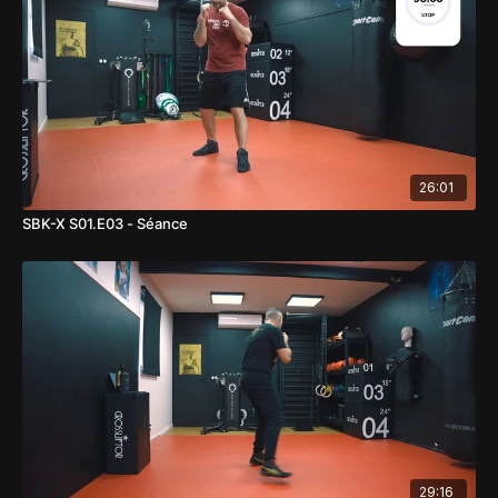
26:01
SBK-X S01.E03 - Séance
29:16