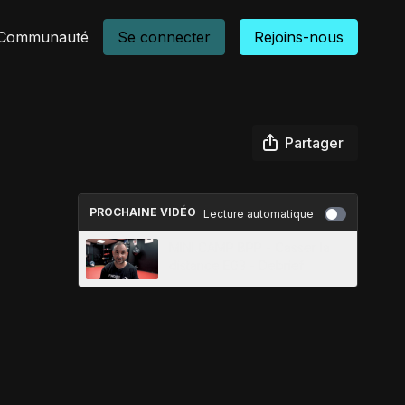
Communauté
Se connecter
Rejoins-nous
Partager
PROCHAINE VIDÉO
Lecture automatique
MINI CAMP BPP - Casser la
distance E03 - Debrief