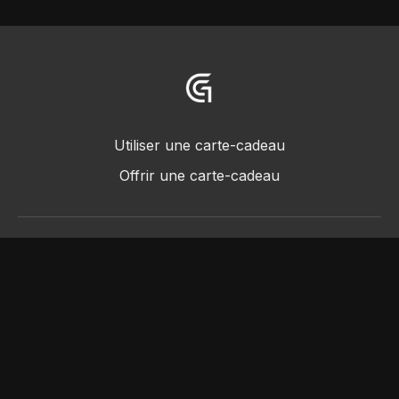
Utiliser une carte-cadeau
Offrir une carte-cadeau
© 2018 -2022 • Greggot, tous droits réservés
Powered by Uscreen