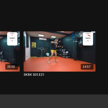
25:05
24:57
SKBK S01.E21