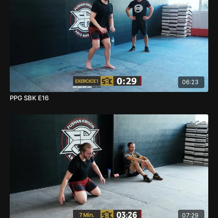
06:23
PPG SBK E16
07:29