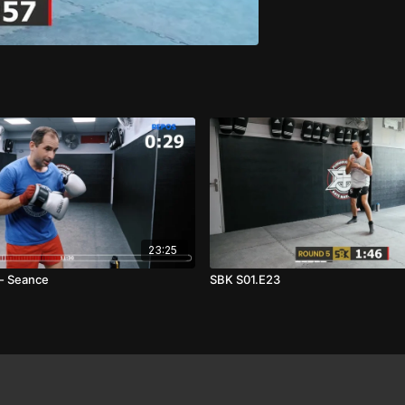
23:25
- Seance
SBK S01.E23