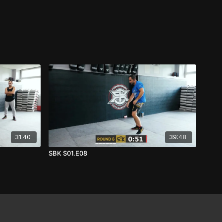
31:40
39:48
SBK S01.E08