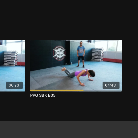
06:23
04:48
PPG SBK E05