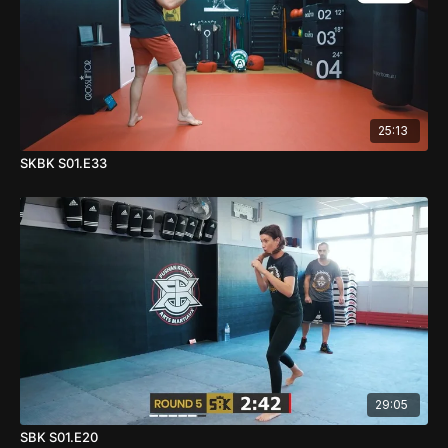
25:13
SKBK S01.E33
29:05
SBK S01.E20