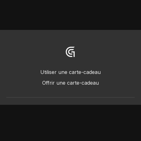
Utiliser une carte-cadeau
Offrir une carte-cadeau
© 2018 -2022 • Greggot, tous droits réservés